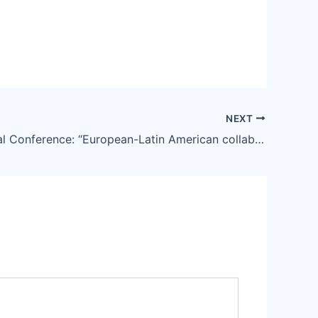
NEXT
International Conference: “European-Latin American collaboration on Brain Health”