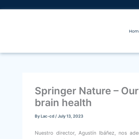
Skip
to
content
Hom
Springer Nature – Ou
brain health
By
Lac-cd
/
July 13, 2023
Nuestro director, Agustín Ibáñez, nos ade