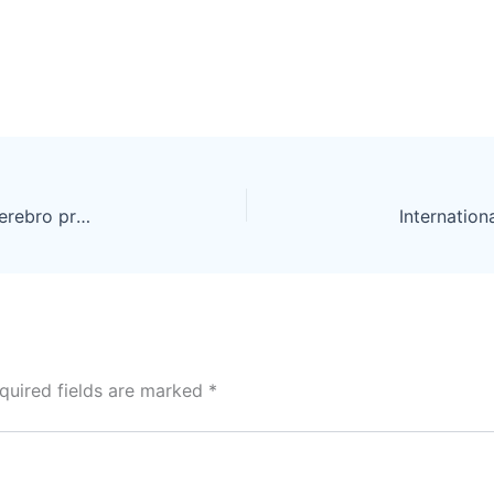
Qué Pasa – La Tercera: “Estudio revela cómo el cerebro procesa las emociones y cómo se adapta al estrés social”
quired fields are marked
*