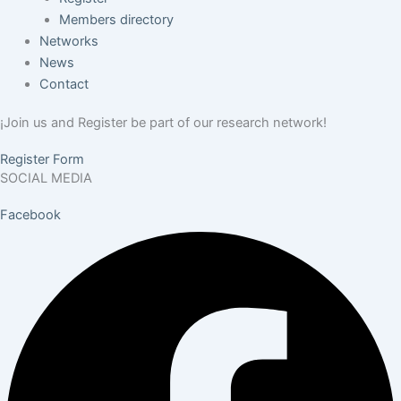
Members directory
Networks
News
Contact
¡Join us and Register be part of our research network!
Register Form
SOCIAL MEDIA
Facebook