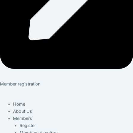
Member registration
Home
About Us
Members
Register
Members directory