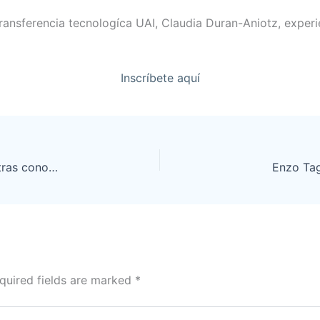
ransferencia tecnologíca UAI, Claudia Duran-Aniotz, experi
Inscríbete aquí
Un estudio confirmó que la mayoría de los pediatras conoce poco sobre el aporte de las ciencias del comportamiento en la consulta médica
Enzo Tag
quired fields are marked
*