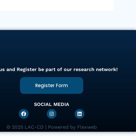
 us and Register be part of our research network!
Register Form
SOCIAL MEDIA
F
I
L
a
n
i
c
s
n
e
t
k
© 2025 LAC-CD | Powered by Flexweb
b
a
e
o
g
d