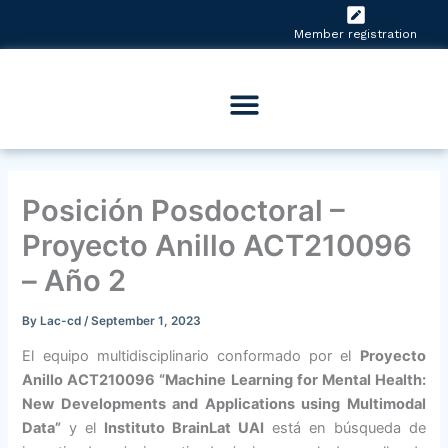
Skip
to
Member registration
content
Posición Posdoctoral –
Proyecto Anillo ACT210096
– Año 2
By
Lac-cd
/
September 1, 2023
El equipo multidisciplinario conformado por el
Proyecto
Anillo ACT210096 “Machine Learning for Mental Health:
New Developments and Applications using Multimodal
Data”
y el
Instituto BrainLat UAI
está en búsqueda de