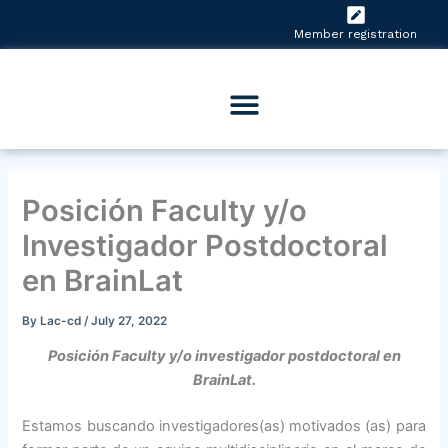
Skip
to
Member registration
content
Posición Faculty y/o
Investigador Postdoctoral
en BrainLat
By
Lac-cd
/
July 27, 2022
Posición Faculty y/o investigador postdoctoral en
BrainLat.
Estamos buscando investigadores(as) motivados (as) para