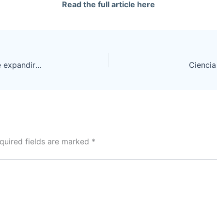
Read the full article here
Inteligencia Artificial: “Estamos ante el desafío de expandir nuestra mente o convertirnos en espectadores pasivos”
Ciencia
quired fields are marked
*