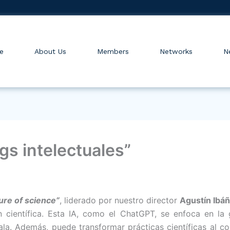
e
About Us
Members
Networks
N
rgs intelectuales”
ture of science”
, liderado por nuestro director
Agustín Ibá
ión científica. Esta IA, como el ChatGPT, se enfoca en la
a. Además, puede transformar prácticas científicas al cola