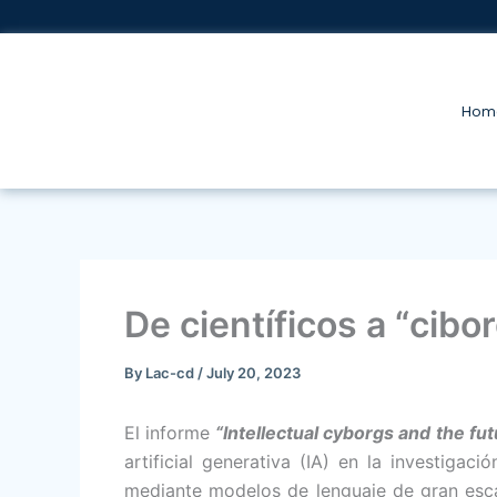
Skip
to
content
Hom
De científicos a “cibo
By
Lac-cd
/
July 20, 2023
El informe
“Intellectual cyborgs and the fu
artificial generativa (IA) en la investigac
mediante modelos de lenguaje de gran escal