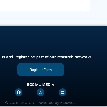
 us and Register be part of our research network!
Register Form
SOCIAL MEDIA
F
I
L
a
n
i
c
s
n
e
t
k
© 2025 LAC-CD | Powered by Flexweb
b
a
e