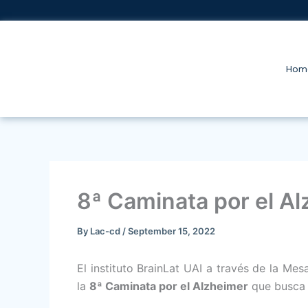
Skip
to
content
Hom
8ª Caminata por el Alz
By
Lac-cd
/
September 15, 2022
El instituto BrainLat UAI a través de la Me
la
8ª Caminata por el Alzheimer
que busca 