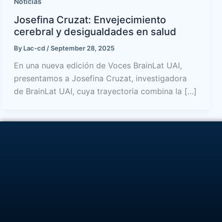
Noticias
Josefina Cruzat: Envejecimiento
cerebral y desigualdades en salud
By
Lac-cd
/
September 28, 2025
En una nueva edición de Voces BrainLat UAI,
presentamos a Josefina Cruzat, investigadora
de BrainLat UAI, cuya trayectoria combina la […]